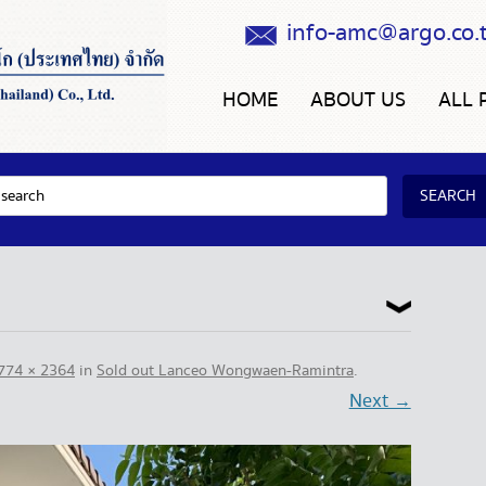
info-amc@argo.co.
HOME
ABOUT US
ALL 
774 × 2364
in
Sold out Lanceo Wongwaen-Ramintra
.
Next →